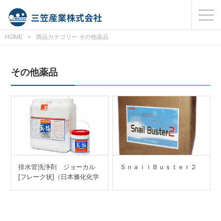
HOME
>
商品カテゴリー その他薬品
その他薬品
排水管洗浄剤 ジョーカル
ＳｎａｉｌＢｕｓｔｅｒ２
[フレーク状]（日本滌化化学
株式会社）